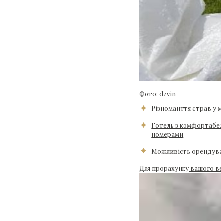
Фото:
dzvin
Різноманття страв у
Готель з комфортабе
номерами
Можливість орендува
Для прорахунку
вашого ве